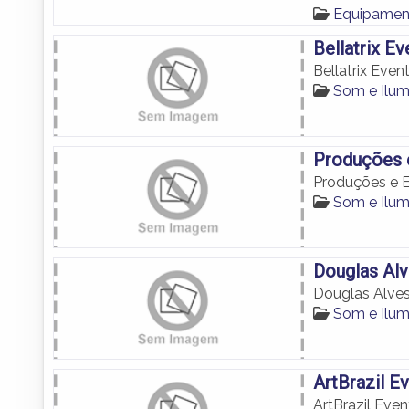
Equipamen
Bellatrix E
Bellatrix Even
Som e Ilu
Produções 
Produções e 
Som e Ilu
Douglas Al
Douglas Alve
Som e Ilu
ArtBrazil E
ArtBrazil Eve