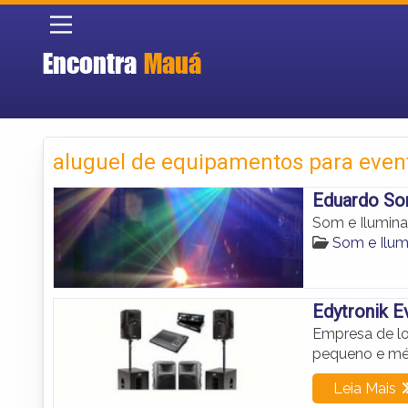
Encontra
Mauá
aluguel de equipamentos para eve
Eduardo So
Som e Ilumina
Som e Ilu
Edytronik E
Empresa de l
pequeno e mé
Leia Mais