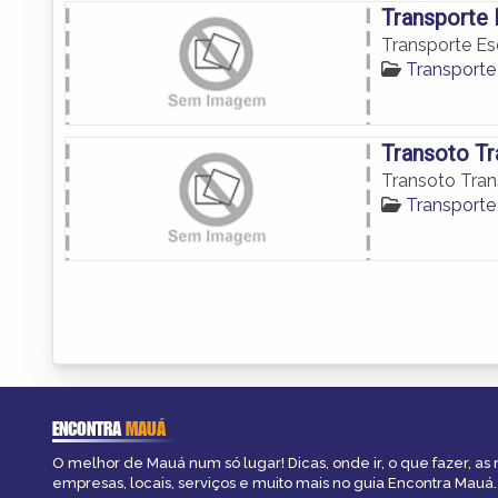
Transporte 
Transporte Esc
Transporte
Transoto Tr
Transoto Tran
Transporte
ENCONTRA
MAUÁ
O melhor de Mauá num só lugar! Dicas, onde ir, o que fazer, as
empresas, locais, serviços e muito mais no guia Encontra Mauá.