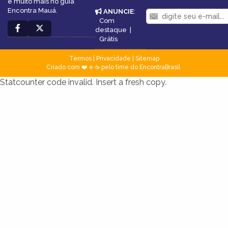
e muito mais no guia
Encontra Mauá.
ANUNCIE
:
Com
destaque
|
Grátis
Termos
|
Privacidade
|
Sitemap
Criado com ❤️ e ☕ pelo time do EncontraBrasil
Statcounter code invalid. Insert a fresh copy.