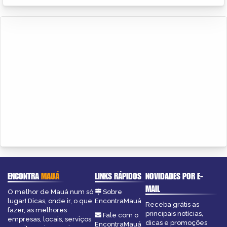
ENCONTRA
MAUÁ
LINKS RÁPIDOS
NOVIDADES POR E-
MAIL
O melhor de Mauá num só
Sobre
lugar! Dicas, onde ir, o que
EncontraMauá
Receba grátis as
fazer, as melhores
principais notícias,
Fale com o
empresas, locais, serviços
dicas e promoções
EncontraMauá