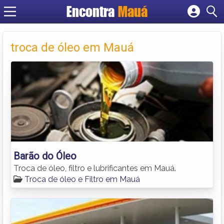
Encontra
Mauá
Cadastrar empresa
Fazer login
troca de óleo em Mauá
Criar conta
Barão do Óleo
Troca de óleo, filtro e lubrificantes em Mauá.
Troca de óleo e Filtro em Mauá