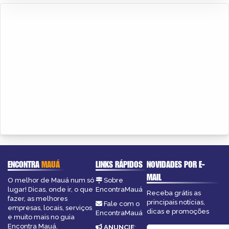
ENCONTRA
MAUÁ
LINKS RÁPIDOS
NOVIDADES POR E-
MAIL
O melhor de Mauá num só
Sobre
lugar! Dicas, onde ir, o que
EncontraMauá
Receba grátis as
fazer, as melhores
principais notícias,
Fale com o
empresas, locais, serviços
dicas e promoções
EncontraMauá
e muito mais no guia
Encontra Mauá.
ANUNCIE
: