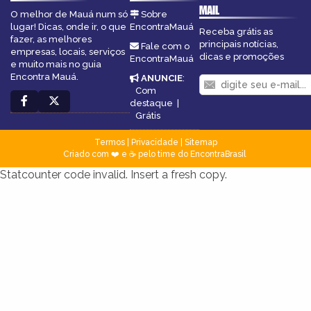
MAIL
O melhor de Mauá num só
Sobre
lugar! Dicas, onde ir, o que
EncontraMauá
Receba grátis as
fazer, as melhores
principais notícias,
Fale com o
empresas, locais, serviços
dicas e promoções
EncontraMauá
e muito mais no guia
Encontra Mauá.
ANUNCIE
:
Com
destaque
|
Grátis
Termos
|
Privacidade
|
Sitemap
Criado com ❤️ e ☕ pelo time do EncontraBrasil
Statcounter code invalid. Insert a fresh copy.