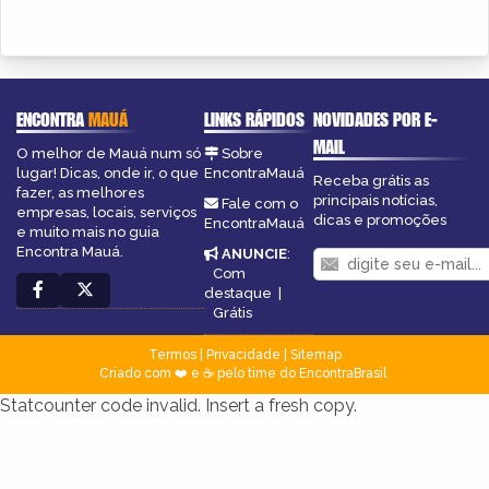
ENCONTRA
MAUÁ
LINKS RÁPIDOS
NOVIDADES POR E-
MAIL
O melhor de Mauá num só
Sobre
lugar! Dicas, onde ir, o que
EncontraMauá
Receba grátis as
fazer, as melhores
principais notícias,
Fale com o
empresas, locais, serviços
dicas e promoções
EncontraMauá
e muito mais no guia
Encontra Mauá.
ANUNCIE
:
Com
destaque
|
Grátis
Termos
|
Privacidade
|
Sitemap
Criado com ❤️ e ☕ pelo time do EncontraBrasil
Statcounter code invalid. Insert a fresh copy.