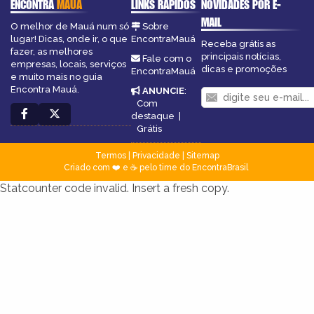
ENCONTRA
MAUÁ
LINKS RÁPIDOS
NOVIDADES POR E-
MAIL
O melhor de Mauá num só
Sobre
lugar! Dicas, onde ir, o que
EncontraMauá
Receba grátis as
fazer, as melhores
principais notícias,
Fale com o
empresas, locais, serviços
dicas e promoções
EncontraMauá
e muito mais no guia
Encontra Mauá.
ANUNCIE
:
Com
destaque
|
Grátis
Termos
|
Privacidade
|
Sitemap
Criado com ❤️ e ☕ pelo time do EncontraBrasil
Statcounter code invalid. Insert a fresh copy.