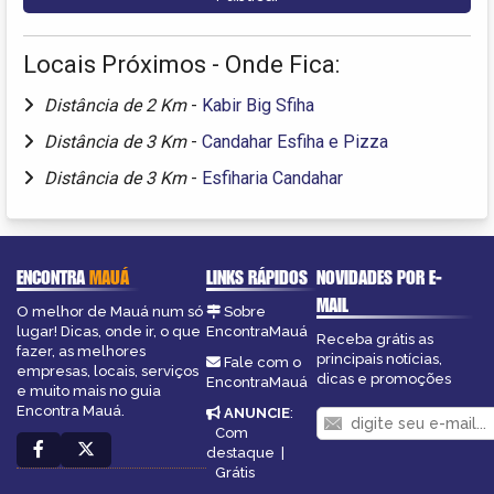
Locais Próximos - Onde Fica:
Distância de 2 Km
-
Kabir Big Sfiha
Distância de 3 Km
-
Candahar Esfiha e Pizza
Distância de 3 Km
-
Esfiharia Candahar
ENCONTRA
MAUÁ
LINKS RÁPIDOS
NOVIDADES POR E-
MAIL
O melhor de Mauá num só
Sobre
lugar! Dicas, onde ir, o que
EncontraMauá
Receba grátis as
fazer, as melhores
principais notícias,
Fale com o
empresas, locais, serviços
dicas e promoções
EncontraMauá
e muito mais no guia
Encontra Mauá.
ANUNCIE
:
Com
destaque
|
Grátis