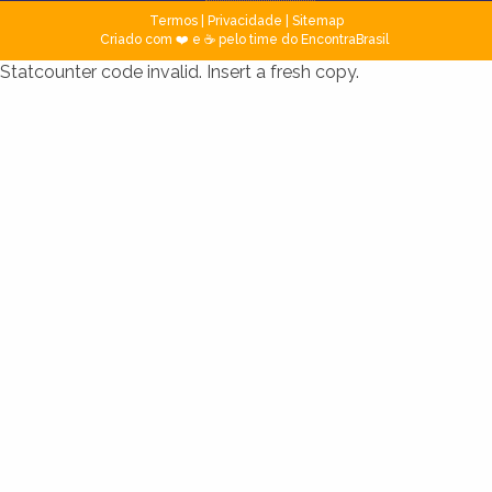
Termos
|
Privacidade
|
Sitemap
Criado com ❤️ e ☕ pelo time do EncontraBrasil
Statcounter code invalid. Insert a fresh copy.