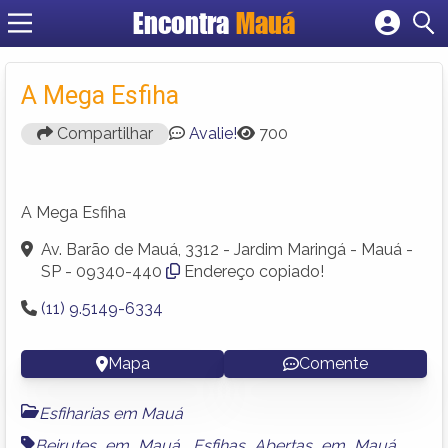
Encontra
Mauá
Cadastrar empresa
Fazer login
A Mega Esfiha
Criar conta
Compartilhar
Avalie!
700
A Mega Esfiha
Av. Barão de Mauá, 3312 - Jardim Maringá - Mauá -
SP - 09340-440
Endereço copiado!
(11) 9.5149-6334
Mapa
Comente
Esfiharias em Mauá
Beirutes em Mauá
,
Esfihas Abertas em Mauá
,