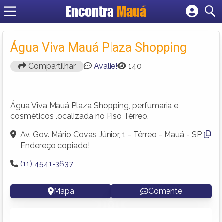
Encontra
Mauá
Cadastrar empresa
Fazer login
Água Viva Mauá Plaza Shopping
Criar conta
Compartilhar
Avalie!
140
Água Viva Mauá Plaza Shopping, perfumaria e
cosméticos localizada no Piso Térreo.
Av. Gov. Mário Covas Júnior, 1 - Térreo - Mauá - SP
Endereço copiado!
(11) 4541-3637
Mapa
Comente