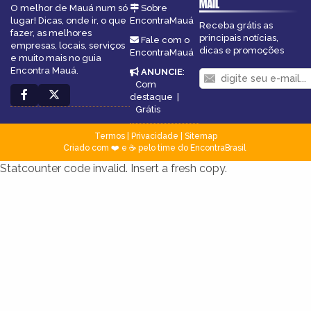
MAIL
O melhor de Mauá num só
Sobre
lugar! Dicas, onde ir, o que
EncontraMauá
Receba grátis as
fazer, as melhores
principais notícias,
Fale com o
empresas, locais, serviços
dicas e promoções
EncontraMauá
e muito mais no guia
Encontra Mauá.
ANUNCIE
:
Com
destaque
|
Grátis
Termos
|
Privacidade
|
Sitemap
Criado com ❤️ e ☕ pelo time do EncontraBrasil
Statcounter code invalid. Insert a fresh copy.