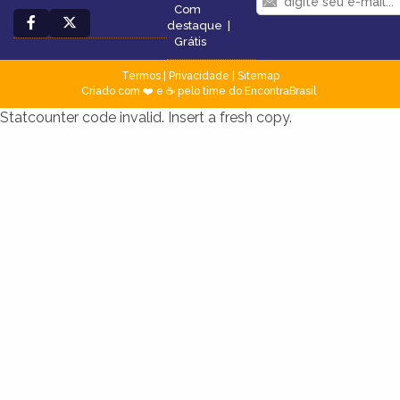
Com
destaque
|
Grátis
Termos
|
Privacidade
|
Sitemap
Criado com ❤️ e ☕ pelo time do EncontraBrasil
Statcounter code invalid. Insert a fresh copy.