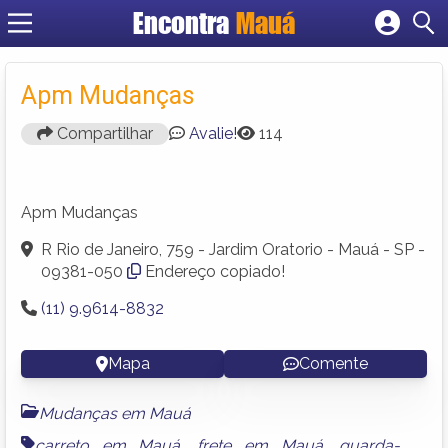
Encontra
Mauá
Cadastrar empresa
Fazer login
Apm Mudanças
Criar conta
Compartilhar
Avalie!
114
Apm Mudanças
R Rio de Janeiro, 759 - Jardim Oratorio - Mauá - SP -
09381-050
Endereço copiado!
(11) 9.9614-8832
Mapa
Comente
Mudanças em Mauá
carreto em Mauá
,
frete em Mauá
,
guarda-