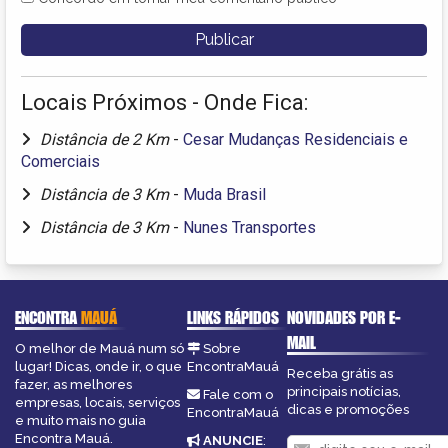
Locais Próximos - Onde Fica:
Distância de 2 Km
-
Cesar Mudanças Residenciais e
Comerciais
Distância de 3 Km
-
Muda Brasil
Distância de 3 Km
-
Nunes Transportes
ENCONTRA
MAUÁ
LINKS RÁPIDOS
NOVIDADES POR E-
MAIL
O melhor de Mauá num só
Sobre
lugar! Dicas, onde ir, o que
EncontraMauá
Receba grátis as
fazer, as melhores
principais notícias,
Fale com o
empresas, locais, serviços
dicas e promoções
EncontraMauá
e muito mais no guia
Encontra Mauá.
ANUNCIE
: