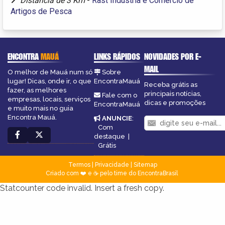
Distância de 3 Km
-
Rast Indústria e Comércio de
Artigos de Pesca
ENCONTRA
MAUÁ
LINKS RÁPIDOS
NOVIDADES POR E-
MAIL
O melhor de Mauá num só
Sobre
lugar! Dicas, onde ir, o que
EncontraMauá
Receba grátis as
fazer, as melhores
principais notícias,
Fale com o
empresas, locais, serviços
dicas e promoções
EncontraMauá
e muito mais no guia
Encontra Mauá.
ANUNCIE
:
Com
destaque
|
Grátis
Termos
|
Privacidade
|
Sitemap
Criado com ❤️ e ☕ pelo time do EncontraBrasil
Statcounter code invalid. Insert a fresh copy.