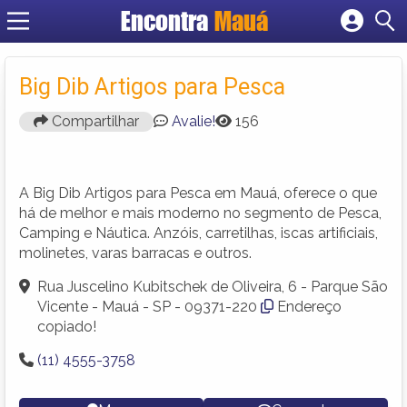
Encontra
Mauá
Cadastrar empresa
Fazer login
Big Dib Artigos para Pesca
Criar conta
Compartilhar
Avalie!
156
A Big Dib Artigos para Pesca em Mauá, oferece o que
há de melhor e mais moderno no segmento de Pesca,
Camping e Náutica. Anzóis, carretilhas, iscas artificiais,
molinetes, varas barracas e outros.
Rua Juscelino Kubitschek de Oliveira, 6 - Parque São
Vicente - Mauá - SP - 09371-220
Endereço
copiado!
(11) 4555-3758