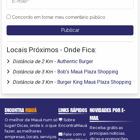
Concordo em tornar meu comentário público
Locais Próximos - Onde Fica:
Distância de 2 Km
-
Authentic Burger
Distância de 3 Km
-
Bob’s Mauá Plaza Shopping
Distância de 3 Km
-
Burger King Mauá Plaza Shopping
ENCONTRA
MAUÁ
LINKS RÁPIDOS
NOVIDADES POR E-
MAIL
O melhor de Mauá num só
Sobre
lugar! Dicas, onde ir, o que
EncontraMauá
Receba grátis as
fazer, as melhores
principais notícias,
Fale com o
empresas, locais, serviços
dicas e promoções
EncontraMauá