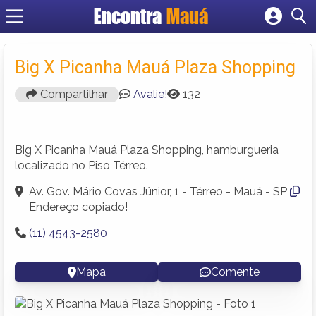
Encontra
Mauá
Cadastrar empresa
Fazer login
Big X Picanha Mauá Plaza Shopping
Criar conta
Compartilhar
Avalie!
132
Big X Picanha Mauá Plaza Shopping, hamburgueria
localizado no Piso Térreo.
Av. Gov. Mário Covas Júnior, 1 - Térreo - Mauá - SP
Endereço copiado!
(11) 4543-2580
Mapa
Comente