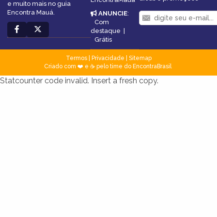
e muito mais no guia
Encontra Mauá.
ANUNCIE
:
Com
destaque
|
Grátis
Termos
|
Privacidade
|
Sitemap
Criado com ❤️ e ☕ pelo time do EncontraBrasil
Statcounter code invalid. Insert a fresh copy.