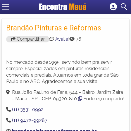
Encontra
Mauá
Cadastrar empresa
Fazer login
Brandão Pinturas e Reformas
Criar conta
Compartilhar
Avalie!
76
No mercado desde 1995, servindo bem pra servir
sempre. Especializados em pinturas residenciais,
comerciais e prediais. Atuamos em toda grande São
Paulo e no ABC. Agradecemos a sua visita!
Rua João Paulino de Faria, 544 - Bairro: Jardim Zaira
- Mauá - SP - CEP: 09320-810
Endereço copiado!
(11) 3531-0992
(11) 9472-99287