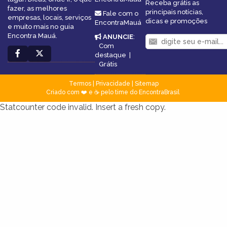
Receba grátis as
fazer, as melhores
principais notícias,
Fale com o
empresas, locais, serviços
dicas e promoções
EncontraMauá
e muito mais no guia
Encontra Mauá.
ANUNCIE
:
Com
destaque
|
Grátis
Termos
|
Privacidade
|
Sitemap
Criado com ❤️ e ☕ pelo time do EncontraBrasil
Statcounter code invalid. Insert a fresh copy.