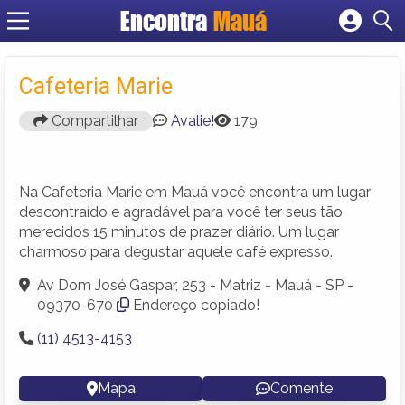
Encontra
Mauá
Cadastrar empresa
Fazer login
Cafeteria Marie
Criar conta
Compartilhar
Avalie!
179
Na Cafeteria Marie em Mauá você encontra um lugar
descontraído e agradável para você ter seus tão
merecidos 15 minutos de prazer diário. Um lugar
charmoso para degustar aquele café expresso.
Av Dom José Gaspar, 253 - Matriz - Mauá - SP -
09370-670
Endereço copiado!
(11) 4513-4153
Mapa
Comente