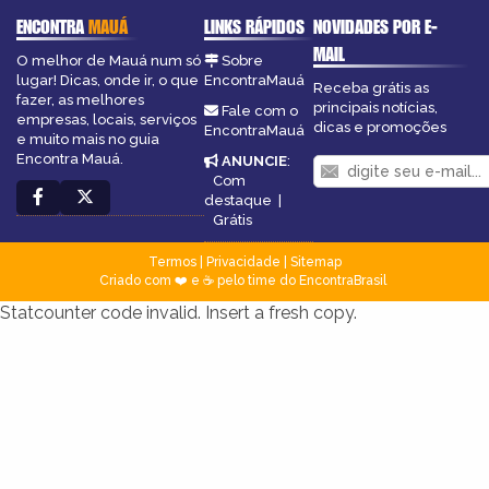
ENCONTRA
MAUÁ
LINKS RÁPIDOS
NOVIDADES POR E-
MAIL
O melhor de Mauá num só
Sobre
lugar! Dicas, onde ir, o que
EncontraMauá
Receba grátis as
fazer, as melhores
principais notícias,
Fale com o
empresas, locais, serviços
dicas e promoções
EncontraMauá
e muito mais no guia
Encontra Mauá.
ANUNCIE
:
Com
destaque
|
Grátis
Termos
|
Privacidade
|
Sitemap
Criado com ❤️ e ☕ pelo time do EncontraBrasil
Statcounter code invalid. Insert a fresh copy.