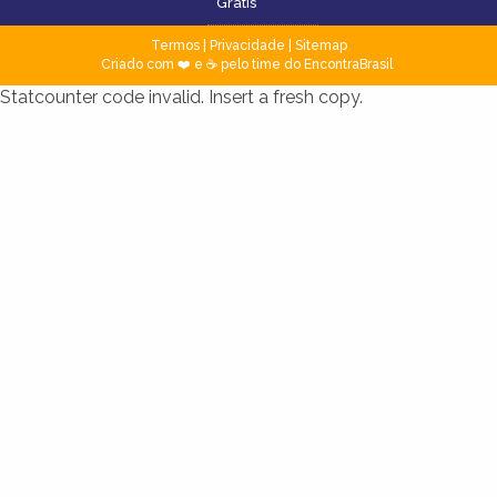
Grátis
Termos
|
Privacidade
|
Sitemap
Criado com ❤️ e ☕ pelo time do EncontraBrasil
Statcounter code invalid. Insert a fresh copy.