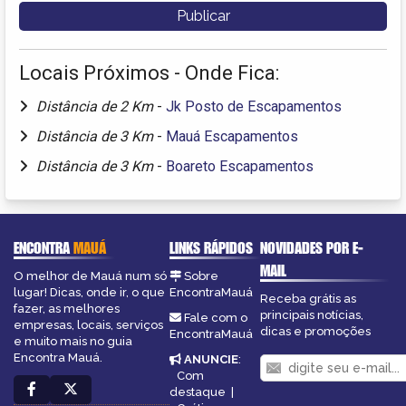
Locais Próximos - Onde Fica:
Distância de 2 Km
-
Jk Posto de Escapamentos
Distância de 3 Km
-
Mauá Escapamentos
Distância de 3 Km
-
Boareto Escapamentos
ENCONTRA
MAUÁ
LINKS RÁPIDOS
NOVIDADES POR E-
MAIL
O melhor de Mauá num só
Sobre
lugar! Dicas, onde ir, o que
EncontraMauá
Receba grátis as
fazer, as melhores
principais notícias,
Fale com o
empresas, locais, serviços
dicas e promoções
EncontraMauá
e muito mais no guia
Encontra Mauá.
ANUNCIE
:
Com
destaque
|