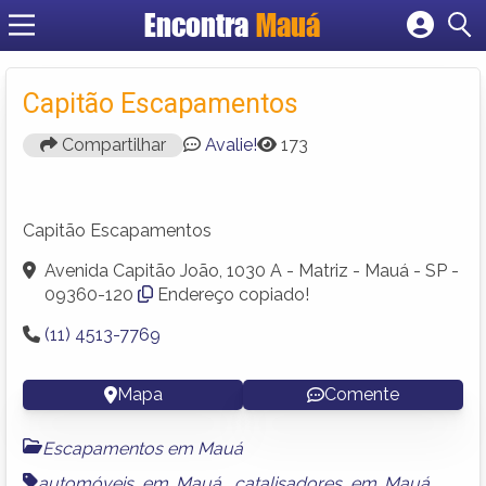
Encontra
Mauá
Cadastrar empresa
Fazer login
Capitão Escapamentos
Criar conta
Compartilhar
Avalie!
173
Capitão Escapamentos
Avenida Capitão João, 1030 A - Matriz - Mauá - SP -
09360-120
Endereço copiado!
(11) 4513-7769
Mapa
Comente
Escapamentos em Mauá
automóveis em Mauá
,
catalisadores em Mauá
,