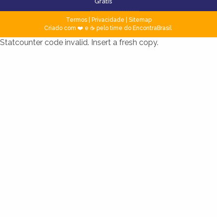
Grátis
Termos
|
Privacidade
|
Sitemap
Criado com ❤️ e ☕ pelo time do EncontraBrasil
Statcounter code invalid. Insert a fresh copy.