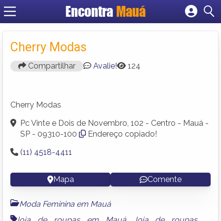
Encontra
Mauá
Cadastrar empresa
Fazer login
Cherry Modas
Criar conta
Compartilhar
Avalie!
124
Cherry Modas
Pc Vinte e Dois de Novembro, 102 - Centro - Mauá -
SP - 09310-100
Endereço copiado!
(11) 4518-4411
Mapa
Comente
Moda Feminina em Mauá
loja de roupas em Mauá
,
loja de roupas