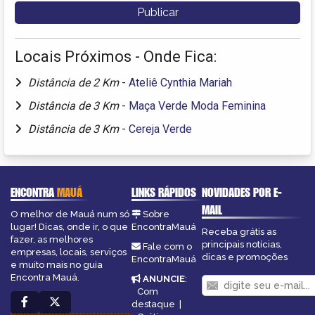
Locais Próximos - Onde Fica:
Distância de 2 Km
-
Ateliê Cynthia Mariah
Distância de 3 Km
-
Maça Verde Moda Feminina
Distância de 3 Km
-
Cereja Verde
ENCONTRA
MAUÁ
LINKS RÁPIDOS
NOVIDADES POR E-
MAIL
O melhor de Mauá num só
Sobre
lugar! Dicas, onde ir, o que
EncontraMauá
Receba grátis as
fazer, as melhores
principais notícias,
Fale com o
empresas, locais, serviços
dicas e promoções
EncontraMauá
e muito mais no guia
Encontra Mauá.
ANUNCIE
:
Com
destaque
|