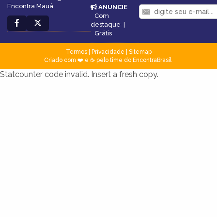
Encontra Mauá.
ANUNCIE
:
Com
destaque
|
Grátis
Termos
|
Privacidade
|
Sitemap
Criado com ❤️ e ☕ pelo time do EncontraBrasil
Statcounter code invalid. Insert a fresh copy.