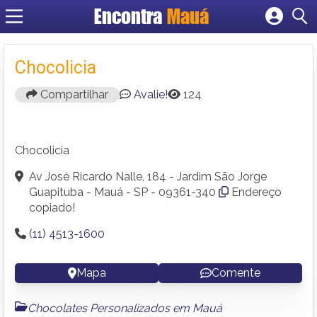
Encontra
Mauá
Cadastrar empresa
Fazer login
Chocolicia
Criar conta
Compartilhar
Avalie!
124
Chocolicia
Av José Ricardo Nalle, 184 - Jardim São Jorge
Guapituba - Mauá - SP - 09361-340
Endereço
copiado!
(11) 4513-1600
Mapa
Comente
Chocolates Personalizados em Mauá