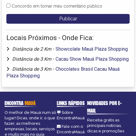
Concordo em tornar meu comentário público
Locais Próximos - Onde Fica:
Distância de 2 Km
-
Showcolate Mauá Plaza Shopping
Distância de 3 Km
-
Cacau Show Mauá Plaza Shopping
Distância de 3 Km
-
Chocolates Brasil Cacau Mauá
Plaza Shopping
ENCONTRA
MAUÁ
LINKS RÁPIDOS
NOVIDADES POR E-
MAIL
O melhor de Mauá num só
Sobre
lugar! Dicas, onde ir, o que
EncontraMauá
Receba grátis as
fazer, as melhores
principais notícias,
Fale com o
empresas, locais, serviços
dicas e promoções
EncontraMauá
e muito mais no guia