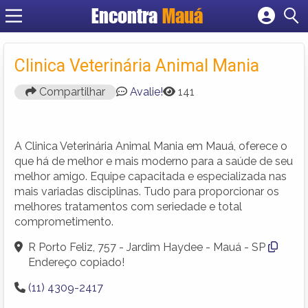
Encontra
Mauá
Cadastrar empresa
Fazer login
Clinica Veterinária Animal Mania
Criar conta
Compartilhar
Avalie!
141
A Clinica Veterinária Animal Mania em Mauá, oferece o
que há de melhor e mais moderno para a saúde de seu
melhor amigo. Equipe capacitada e especializada nas
mais variadas disciplinas. Tudo para proporcionar os
melhores tratamentos com seriedade e total
comprometimento.
R Porto Feliz, 757 - Jardim Haydee - Mauá - SP
Endereço copiado!
(11) 4309-2417