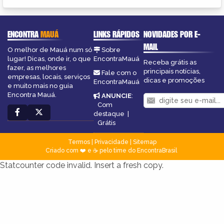
ENCONTRA
MAUÁ
LINKS RÁPIDOS
NOVIDADES POR E-
MAIL
O melhor de Mauá num só
Sobre
lugar! Dicas, onde ir, o que
EncontraMauá
Receba grátis as
fazer, as melhores
principais notícias,
Fale com o
empresas, locais, serviços
dicas e promoções
EncontraMauá
e muito mais no guia
Encontra Mauá.
ANUNCIE
:
Com
destaque
|
Grátis
Termos
|
Privacidade
|
Sitemap
Criado com ❤️ e ☕ pelo time do EncontraBrasil
Statcounter code invalid. Insert a fresh copy.