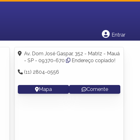
Cadastrar empresa
Fazer login
Criar conta
Entrar
Av. Dom José Gaspar, 352 - Matriz - Mauá
- SP - 09370-670
Endereço copiado!
(11) 2804-0556
Mapa
Comente