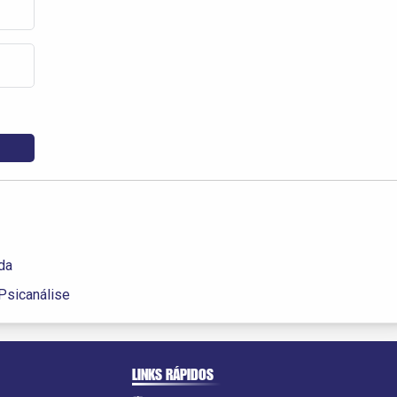
ada
 Psicanálise
LINKS RÁPIDOS