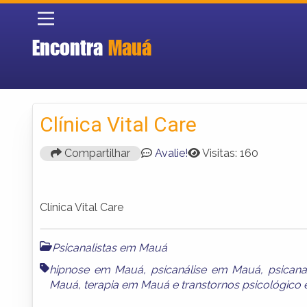
Encontra
Mauá
Clínica Vital Care
Compartilhar
Avalie!
Visitas: 160
Clínica Vital Care
Psicanalistas em Mauá
hipnose em Mauá
,
psicanálise em Mauá
,
psican
Mauá
,
terapia em Mauá
e
transtornos psicológic