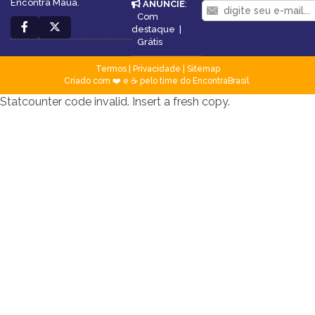
Encontra Mauá.
ANUNCIE
:
Com
destaque
|
Grátis
Termos
|
Privacidade
|
Sitemap
Criado com ❤️ e ☕ pelo time do EncontraBrasil
Statcounter code invalid. Insert a fresh copy.