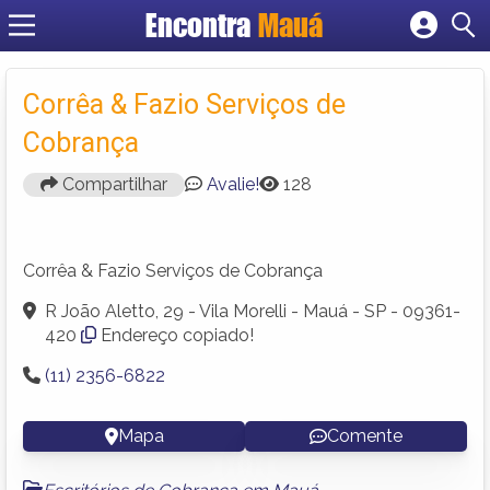
Encontra
Mauá
Cadastrar empresa
Fazer login
Corrêa & Fazio Serviços de
Criar conta
Cobrança
Compartilhar
Avalie!
128
Corrêa & Fazio Serviços de Cobrança
R João Aletto, 29 - Vila Morelli - Mauá - SP - 09361-
420
Endereço copiado!
(11) 2356-6822
Mapa
Comente