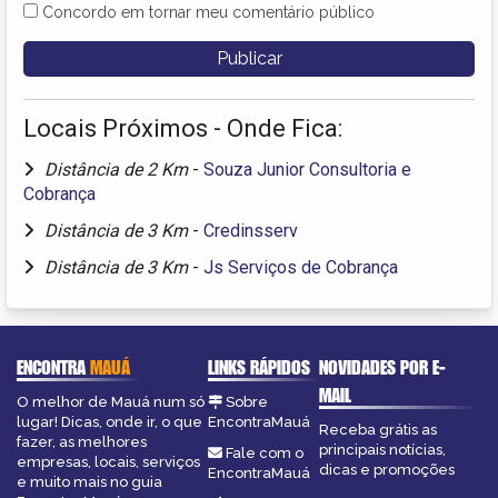
Concordo em tornar meu comentário público
Locais Próximos - Onde Fica:
Distância de 2 Km
-
Souza Junior Consultoria e
Cobrança
Distância de 3 Km
-
Credinsserv
Distância de 3 Km
-
Js Serviços de Cobrança
ENCONTRA
MAUÁ
LINKS RÁPIDOS
NOVIDADES POR E-
MAIL
O melhor de Mauá num só
Sobre
lugar! Dicas, onde ir, o que
EncontraMauá
Receba grátis as
fazer, as melhores
principais notícias,
Fale com o
empresas, locais, serviços
dicas e promoções
EncontraMauá
e muito mais no guia