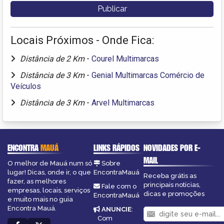
Locais Próximos - Onde Fica:
Distância de 2 Km
-
Courel Multimarcas
Distância de 3 Km
-
Genial Multimarcas Comércio de
Veículos
Distância de 3 Km
-
Arvel Multimarcas
ENCONTRA
MAUÁ
LINKS RÁPIDOS
NOVIDADES POR E-
MAIL
O melhor de Mauá num só
Sobre
lugar! Dicas, onde ir, o que
EncontraMauá
Receba grátis as
fazer, as melhores
principais notícias,
Fale com o
empresas, locais, serviços
dicas e promoções
EncontraMauá
e muito mais no guia
Encontra Mauá.
ANUNCIE
:
Com