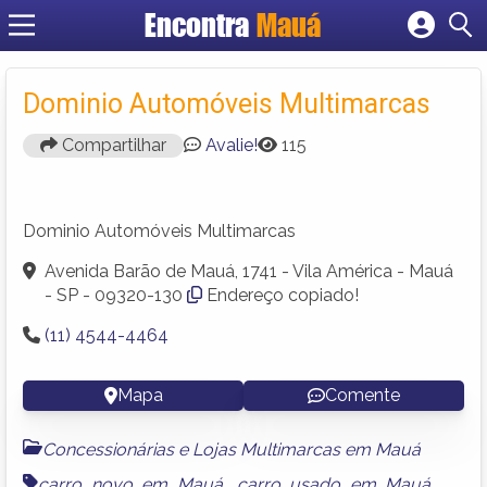
Encontra
Mauá
Cadastrar empresa
Fazer login
Dominio Automóveis Multimarcas
Criar conta
Compartilhar
Avalie!
115
Dominio Automóveis Multimarcas
Avenida Barão de Mauá, 1741 - Vila América - Mauá
- SP - 09320-130
Endereço copiado!
(11) 4544-4464
Mapa
Comente
Concessionárias e Lojas Multimarcas em Mauá
carro novo em Mauá
,
carro usado em Mauá
,