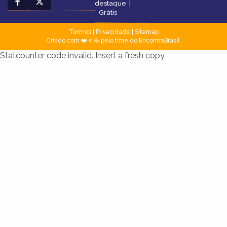
destaque
|
Grátis
Termos
|
Privacidade
|
Sitemap
Criado com ❤️ e ☕ pelo time do EncontraBrasil
Statcounter code invalid. Insert a fresh copy.