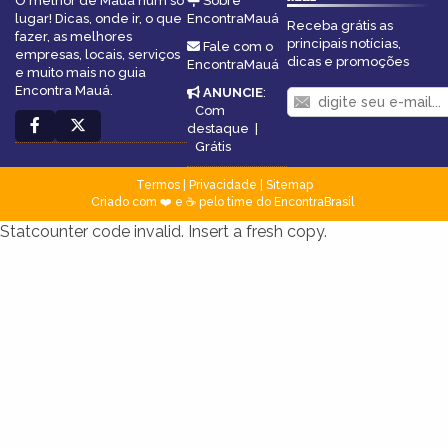
O melhor de Mauá num só
Sobre
lugar! Dicas, onde ir, o que
EncontraMauá
Receba grátis as
fazer, as melhores
principais notícias,
Fale com o
empresas, locais, serviços
dicas e promoções
EncontraMauá
e muito mais no guia
Encontra Mauá.
ANUNCIE
:
Com
destaque
|
Grátis
Termos
|
Privacidade
|
Sitemap
Criado com ❤️ e ☕ pelo time do EncontraBrasil
Statcounter code invalid. Insert a fresh copy.