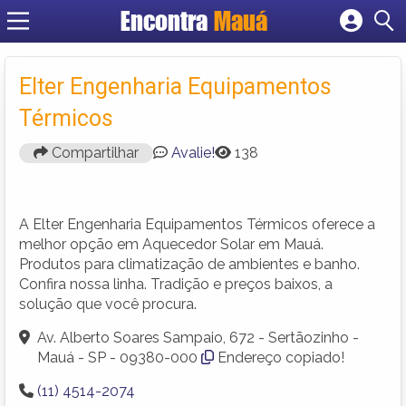
Encontra
Mauá
Cadastrar empresa
Fazer login
Elter Engenharia Equipamentos
Criar conta
Térmicos
Compartilhar
Avalie!
138
A Elter Engenharia Equipamentos Térmicos oferece a
melhor opção em Aquecedor Solar em Mauá.
Produtos para climatização de ambientes e banho.
Confira nossa linha. Tradição e preços baixos, a
solução que você procura.
Av. Alberto Soares Sampaio, 672 - Sertãozinho -
Mauá - SP - 09380-000
Endereço copiado!
(11) 4514-2074