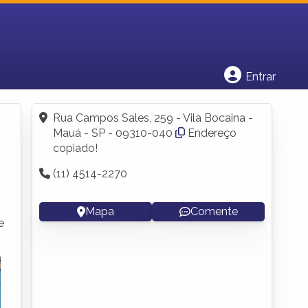
Cadastrar empresa
Fazer login
Criar conta
Entrar
Rua Campos Sales, 259 - Vila Bocaina -
Mauá - SP - 09310-040
Endereço
copiado!
(11) 4514-2270
Mapa
Comente
e