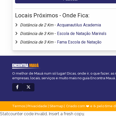
Locais Próximos - Onde Fica:
Distância de 2 Km
-
Acquanautilus Academia
Distância de 3 Km
-
Escola de Natação Marina’s
Distância de 3 Km
-
Fama Escola de Natação
ENCONTRA
MAUÁ
O melhor de Mauá num só lugar! Dicas, onde ir, o que fazer, as
empresas, locais, serviços e muito mais no guia Encontra Mauá.
Termos
|
Privacidade
|
Sitemap
Criado com ❤️ e ☕ pelo time d
Statcounter code invalid. Insert a fresh copy.