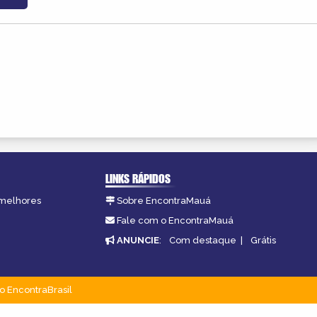
LINKS RÁPIDOS
 melhores
Sobre EncontraMauá
Fale com o EncontraMauá
ANUNCIE
:
Com destaque
|
Grátis
o EncontraBrasil