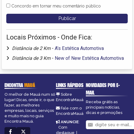
Concordo em tornar meu comentário público
Locais Próximos - Onde Fica:
Distância de 2 Km
-
A’s Estética Automotiva
Distância de 3 Km
-
New of New Estética Automotiva
ENCONTRA
MAUÁ
LINKS RÁPIDOS
NOVIDADES POR E-
MAIL
O melhor de Mauá num só
Sobre
lugar! Dicas, onde ir, o que
EncontraMauá
Receba grátis as
fazer, as melhores
principais notícias,
Fale com o
empresas, locais, serviços
dicas e promoções
EncontraMauá
e muito mais no guia
Encontra Mauá.
ANUNCIE
:
Com
destaque
|