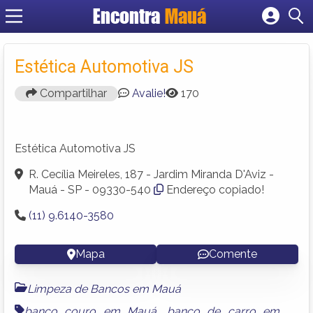
Encontra
Mauá
Cadastrar empresa
Fazer login
Estética Automotiva JS
Criar conta
Compartilhar
Avalie!
170
Estética Automotiva JS
R. Cecília Meireles, 187 - Jardim Miranda D'Aviz -
Mauá - SP - 09330-540
Endereço copiado!
(11) 9.6140-3580
Mapa
Comente
Limpeza de Bancos em Mauá
banco couro em Mauá
,
banco de carro em