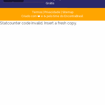
Grátis
Termos
|
Privacidade
|
Sitemap
Criado com ❤️ e ☕ pelo time do EncontraBrasil
Statcounter code invalid. Insert a fresh copy.