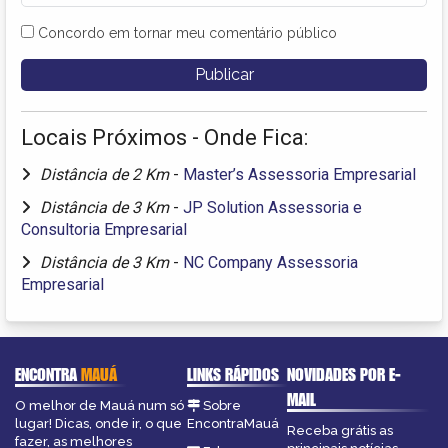
Concordo em tornar meu comentário público
Locais Próximos - Onde Fica:
Distância de 2 Km
-
Master’s Assessoria Empresarial
Distância de 3 Km
-
JP Solution Assessoria e
Consultoria Empresarial
Distância de 3 Km
-
NC Company Assessoria
Empresarial
ENCONTRA
MAUÁ
LINKS RÁPIDOS
NOVIDADES POR E-
MAIL
O melhor de Mauá num só
Sobre
lugar! Dicas, onde ir, o que
EncontraMauá
Receba grátis as
fazer, as melhores