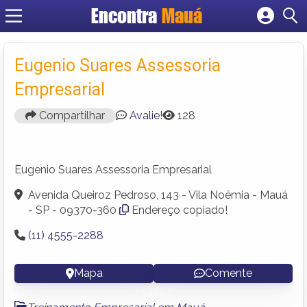
Encontra
Mauá
Cadastrar empresa
Fazer login
Eugenio Suares Assessoria
Criar conta
Empresarial
Compartilhar
Avalie!
128
Eugenio Suares Assessoria Empresarial
Avenida Queiroz Pedroso, 143 - Vila Noêmia - Mauá
- SP - 09370-360
Endereço copiado!
(11) 4555-2288
Mapa
Comente