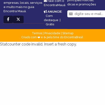
principais notícias,
Fale com o
empresas, locais, serviços
dicas e promoções
EncontraMauá
e muito mais no guia
Encontra Mauá.
ANUNCIE
:
Com
destaque
|
Grátis
Termos
|
Privacidade
|
Sitemap
Criado com ❤️ e ☕ pelo time do EncontraBrasil
Statcounter code invalid. Insert a fresh copy.