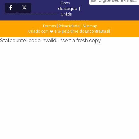
Com
destaque
|
Grátis
Termos
|
Privacidade
|
Sitemap
Criado com ❤️ e ☕ pelo time do EncontraBrasil
Statcounter code invalid. Insert a fresh copy.