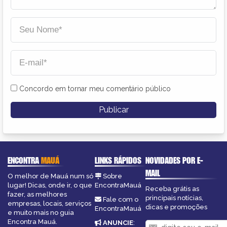
Concordo em tornar meu comentário público
ENCONTRA
MAUÁ
LINKS RÁPIDOS
NOVIDADES POR E-
MAIL
O melhor de Mauá num só
Sobre
lugar! Dicas, onde ir, o que
EncontraMauá
Receba grátis as
fazer, as melhores
principais notícias,
Fale com o
empresas, locais, serviços
dicas e promoções
EncontraMauá
e muito mais no guia
Encontra Mauá.
ANUNCIE
: