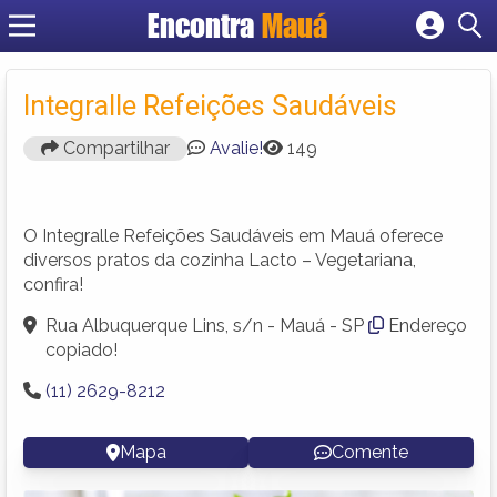
Encontra
Mauá
Cadastrar empresa
Fazer login
Integralle Refeições Saudáveis
Criar conta
Compartilhar
Avalie!
149
O Integralle Refeições Saudáveis em Mauá oferece
diversos pratos da cozinha Lacto – Vegetariana,
confira!
Rua Albuquerque Lins, s/n - Mauá - SP
Endereço
copiado!
(11) 2629-8212
Mapa
Comente