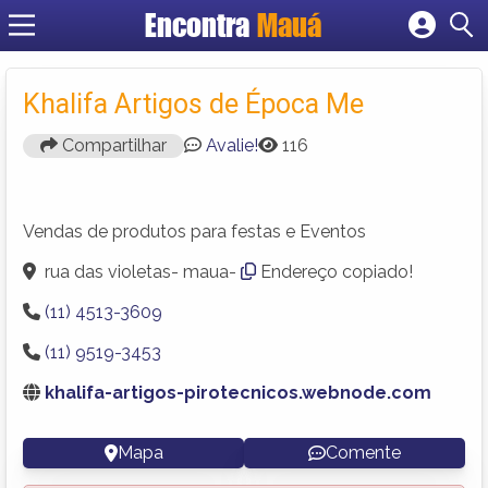
Encontra
Mauá
Cadastrar empresa
Fazer login
Khalifa Artigos de Época Me
Criar conta
Compartilhar
Avalie!
116
Vendas de produtos para festas e Eventos
rua das violetas- maua-
Endereço copiado!
(11) 4513-3609
(11) 9519-3453
khalifa-artigos-pirotecnicos.webnode.com
Mapa
Comente