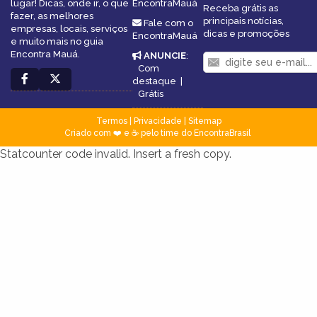
lugar! Dicas, onde ir, o que
EncontraMauá
Receba grátis as
fazer, as melhores
principais notícias,
Fale com o
empresas, locais, serviços
dicas e promoções
EncontraMauá
e muito mais no guia
Encontra Mauá.
ANUNCIE
:
Com
destaque
|
Grátis
Termos
|
Privacidade
|
Sitemap
Criado com ❤️ e ☕ pelo time do EncontraBrasil
Statcounter code invalid. Insert a fresh copy.