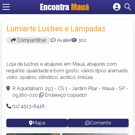
Encontra
Mauá
Cadastrar empresa
Fazer login
Lumiarte Lustres e Lâmpadas
Criar conta
Compartilhar
Avalie!
302
Loja de lustres e abajures em Mauá, abajures com
requinte, qualidade e bom gosto, vários tipos aramado,
vidro, opalino, cilíndrico, acrílico, imbúia.
R Aquidabam, 293 - CS 1 - Jardim Pilar - Mauá - SP -
09360-020
Endereço copiado!
(11) 4513-6416
Mapa
Comente