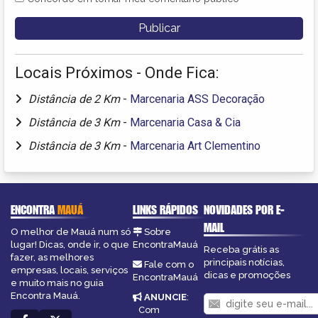
Locais Próximos - Onde Fica:
Distância de 2 Km
-
Marcenaria ASS Decoração
Distância de 3 Km
-
Marcenaria Casa & Cia
Distância de 3 Km
-
Marcenaria Art Clementino
ENCONTRA
MAUÁ
LINKS RÁPIDOS
NOVIDADES POR E-
MAIL
O melhor de Mauá num só
Sobre
lugar! Dicas, onde ir, o que
EncontraMauá
Receba grátis as
fazer, as melhores
principais notícias,
Fale com o
empresas, locais, serviços
dicas e promoções
EncontraMauá
e muito mais no guia
Encontra Mauá.
ANUNCIE
:
Com