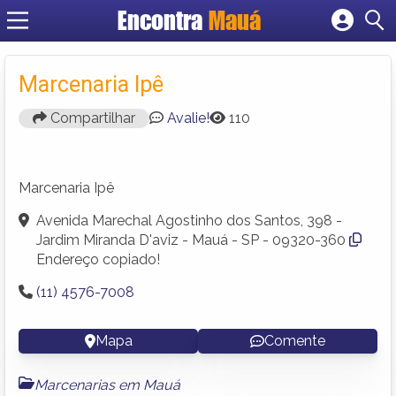
Encontra
Mauá
Cadastrar empresa
Fazer login
Marcenaria Ipê
Criar conta
Compartilhar
Avalie!
110
Marcenaria Ipê
Avenida Marechal Agostinho dos Santos, 398 -
Jardim Miranda D'aviz - Mauá - SP - 09320-360
Endereço copiado!
(11) 4576-7008
Mapa
Comente
Marcenarias em Mauá