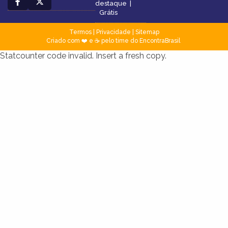
destaque
|
Grátis
Termos
|
Privacidade
|
Sitemap
Criado com ❤️ e ☕ pelo time do EncontraBrasil
Statcounter code invalid. Insert a fresh copy.