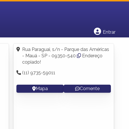
Cadastrar empresa
Fazer login
Criar conta
Entrar
Rua Paraguai, s/n - Parque das Américas
- Mauá - SP - 09350-540
Endereço
copiado!
(11) 9735-59011
Mapa
Comente