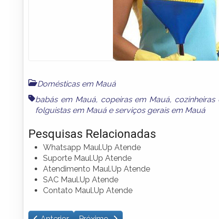
Domésticas em Mauá
babás em Mauá
,
copeiras em Mauá
,
cozinheira
folguistas em Mauá
e
serviços gerais em Mauá
Pesquisas Relacionadas
Whatsapp Maul.Up Atende
Suporte Maul.Up Atende
Atendimento Maul.Up Atende
SAC Maul.Up Atende
Contato Maul.Up Atende
Anterior
Próximo