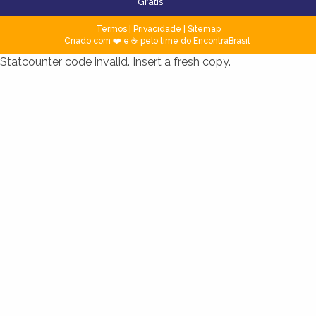
Grátis
Termos
|
Privacidade
|
Sitemap
Criado com ❤️ e ☕ pelo time do EncontraBrasil
Statcounter code invalid. Insert a fresh copy.