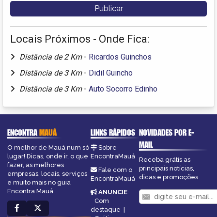
Locais Próximos - Onde Fica:
Distância de 2 Km
-
Ricardos Guinchos
Distância de 3 Km
-
Didil Guincho
Distância de 3 Km
-
Auto Socorro Edinho
ENCONTRA
MAUÁ
LINKS RÁPIDOS
NOVIDADES POR E-
MAIL
O melhor de Mauá num só
Sobre
lugar! Dicas, onde ir, o que
EncontraMauá
Receba grátis as
fazer, as melhores
principais notícias,
Fale com o
empresas, locais, serviços
dicas e promoções
EncontraMauá
e muito mais no guia
Encontra Mauá.
ANUNCIE
:
Com
destaque
|