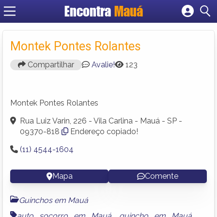
Encontra
Mauá
Cadastrar empresa
Fazer login
Montek Pontes Rolantes
Criar conta
Compartilhar
Avalie!
123
Montek Pontes Rolantes
Rua Luiz Varin, 226 - Vila Carlina - Mauá - SP -
09370-818
Endereço copiado!
(11) 4544-1604
Mapa
Comente
Guinchos em Mauá
auto socorro em Mauá
,
guincho em Mauá
,