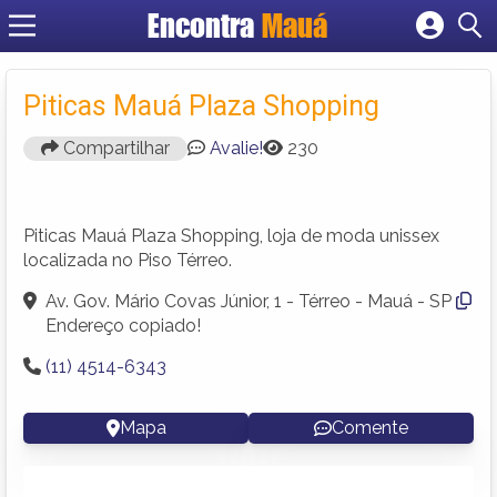
Encontra
Mauá
Cadastrar empresa
Fazer login
Piticas Mauá Plaza Shopping
Criar conta
Compartilhar
Avalie!
230
Piticas Mauá Plaza Shopping, loja de moda unissex
localizada no Piso Térreo.
Av. Gov. Mário Covas Júnior, 1 - Térreo - Mauá - SP
Endereço copiado!
(11) 4514-6343
Mapa
Comente