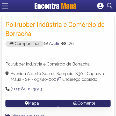
Encontra
Mauá
Cadastrar empresa
Fazer login
Polirubber Indústria e Comércio de
Criar conta
Borracha
Compartilhar
Avalie!
126
Polirubber Indústria e Comércio de Borracha
Avenida Alberto Soares Sampaio, 830 - Capuava -
Mauá - SP - 09380-000
Endereço copiado!
(11) 9.8001-9913
Mapa
Comente