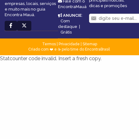
principais notícias,
Fale com o
empresas, locais, serviços
dicas e promoções
EncontraMauá
e muito mais no guia
Encontra Mauá.
ANUNCIE
:
Com
destaque
|
Grátis
Termos
|
Privacidade
|
Sitemap
Criado com ❤️ e ☕ pelo time do EncontraBrasil
Statcounter code invalid. Insert a fresh copy.