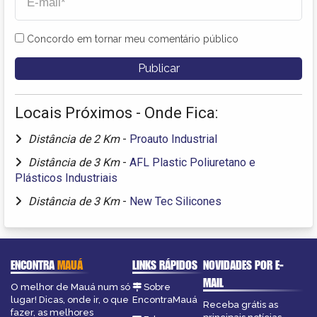
Concordo em tornar meu comentário público
Locais Próximos - Onde Fica:
Distância de 2 Km
-
Proauto Industrial
Distância de 3 Km
-
AFL Plastic Poliuretano e
Plásticos Industriais
Distância de 3 Km
-
New Tec Silicones
ENCONTRA
MAUÁ
LINKS RÁPIDOS
NOVIDADES POR E-
MAIL
O melhor de Mauá num só
Sobre
lugar! Dicas, onde ir, o que
EncontraMauá
Receba grátis as
fazer, as melhores