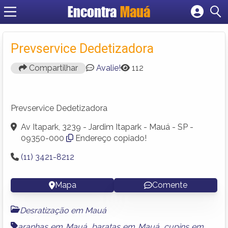
Encontra
Mauá
Cadastrar empresa
Fazer login
Prevservice Dedetizadora
Criar conta
Compartilhar
Avalie!
112
Prevservice Dedetizadora
Av Itapark, 3239 - Jardim Itapark - Mauá - SP -
09350-000
Endereço copiado!
(11) 3421-8212
Mapa
Comente
Desratização em Mauá
aranhas em Mauá
,
baratas em Mauá
,
cupins em