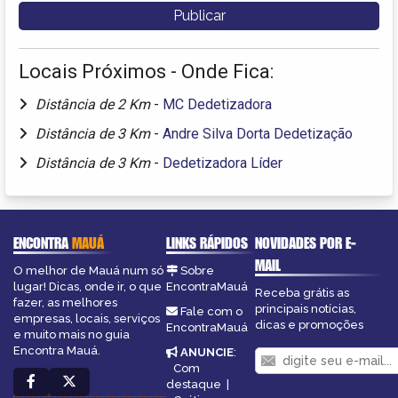
Locais Próximos - Onde Fica:
Distância de 2 Km
-
MC Dedetizadora
Distância de 3 Km
-
Andre Silva Dorta Dedetização
Distância de 3 Km
-
Dedetizadora Líder
ENCONTRA
MAUÁ
LINKS RÁPIDOS
NOVIDADES POR E-
MAIL
O melhor de Mauá num só
Sobre
lugar! Dicas, onde ir, o que
EncontraMauá
Receba grátis as
fazer, as melhores
principais notícias,
Fale com o
empresas, locais, serviços
dicas e promoções
EncontraMauá
e muito mais no guia
Encontra Mauá.
ANUNCIE
:
Com
destaque
|