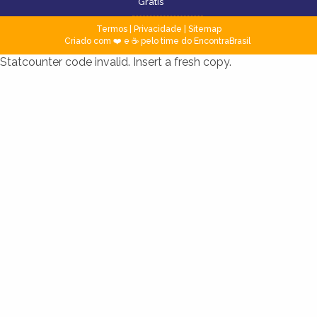
Grátis
Termos
|
Privacidade
|
Sitemap
Criado com ❤️ e ☕ pelo time do EncontraBrasil
Statcounter code invalid. Insert a fresh copy.