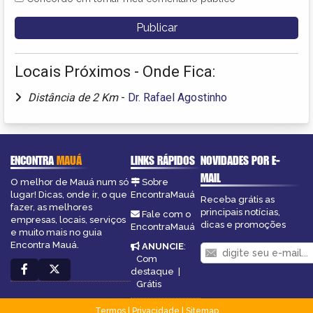
Locais Próximos - Onde Fica:
Distância de 2 Km
-
Dr. Rafael Agostinho
ENCONTRA
MAUÁ
LINKS RÁPIDOS
NOVIDADES POR E-
MAIL
O melhor de Mauá num só
Sobre
lugar! Dicas, onde ir, o que
EncontraMauá
Receba grátis as
fazer, as melhores
principais notícias,
Fale com o
empresas, locais, serviços
dicas e promoções
EncontraMauá
e muito mais no guia
Encontra Mauá.
ANUNCIE
:
Com
destaque
|
Grátis
Termos
|
Privacidade
|
Sitemap