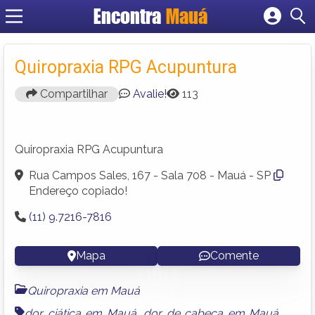
Encontra
Mauá
Cadastrar empresa
Fazer login
Quiropraxia RPG Acupuntura
Criar conta
Compartilhar
Avalie!
113
Quiropraxia RPG Acupuntura
Rua Campos Sales, 167 - Sala 708 - Mauá - SP
Endereço copiado!
(11) 9.7216-7816
Mapa
Comente
Quiropraxia em Mauá
dor ciática em Mauá
,
dor de cabeça em Mauá
,