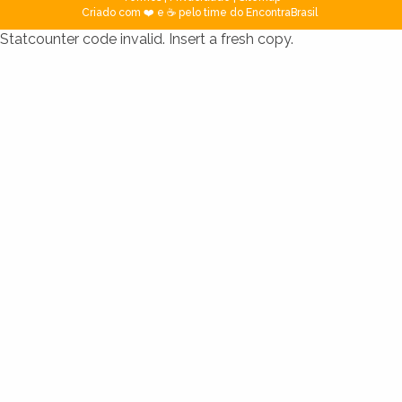
Criado com ❤️ e ☕ pelo time do EncontraBrasil
Statcounter code invalid. Insert a fresh copy.