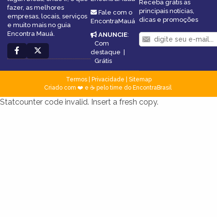
Receba grátis as
fazer, as melhores
principais notícias,
Fale com o
empresas, locais, serviços
dicas e promoções
EncontraMauá
e muito mais no guia
Encontra Mauá.
ANUNCIE
:
Com
destaque
|
Grátis
Termos
|
Privacidade
|
Sitemap
Criado com ❤️ e ☕ pelo time do EncontraBrasil
Statcounter code invalid. Insert a fresh copy.