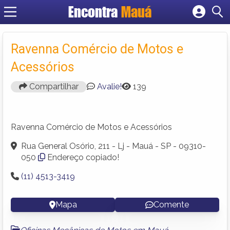
Encontra
Mauá
Cadastrar empresa
Fazer login
Ravenna Comércio de Motos e
Criar conta
Acessórios
Compartilhar
Avalie!
139
Ravenna Comércio de Motos e Acessórios
Rua General Osório, 211 - Lj - Mauá - SP - 09310-
050
Endereço copiado!
(11) 4513-3419
Mapa
Comente