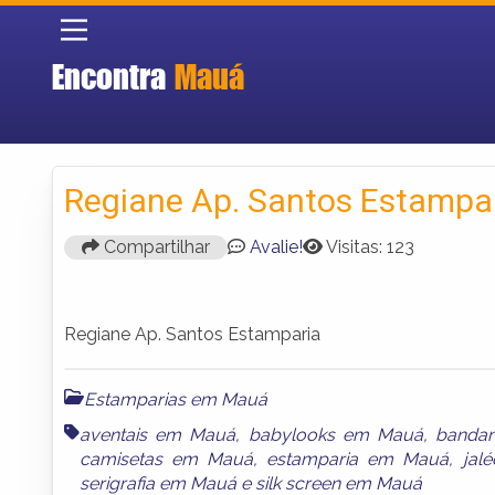
Encontra
Mauá
Regiane Ap. Santos Estampa
Compartilhar
Avalie!
Visitas: 123
Regiane Ap. Santos Estamparia
Estamparias em Mauá
aventais em Mauá
,
babylooks em Mauá
,
banda
camisetas em Mauá
,
estamparia em Mauá
,
jal
serigrafia em Mauá
e
silk screen em Mauá