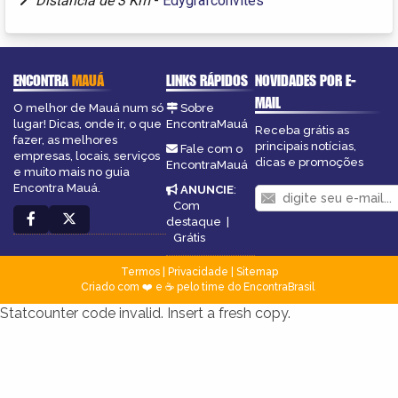
Distância de 3 Km
-
Edygrafconvites
ENCONTRA
MAUÁ
LINKS RÁPIDOS
NOVIDADES POR E-
MAIL
O melhor de Mauá num só
Sobre
lugar! Dicas, onde ir, o que
EncontraMauá
Receba grátis as
fazer, as melhores
principais notícias,
Fale com o
empresas, locais, serviços
dicas e promoções
EncontraMauá
e muito mais no guia
Encontra Mauá.
ANUNCIE
:
Com
destaque
|
Grátis
Termos
|
Privacidade
|
Sitemap
Criado com ❤️ e ☕ pelo time do EncontraBrasil
Statcounter code invalid. Insert a fresh copy.