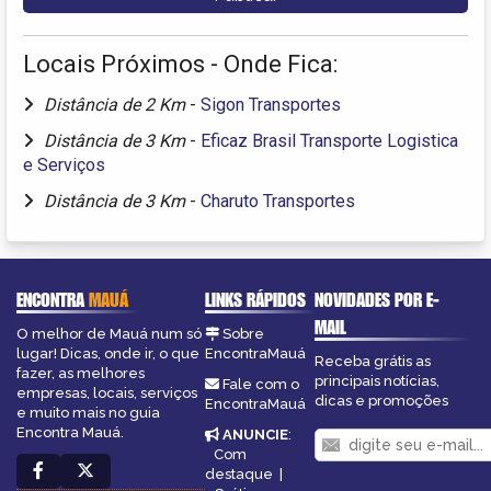
Locais Próximos - Onde Fica:
Distância de 2 Km
-
Sigon Transportes
Distância de 3 Km
-
Eficaz Brasil Transporte Logistica
e Serviços
Distância de 3 Km
-
Charuto Transportes
ENCONTRA
MAUÁ
LINKS RÁPIDOS
NOVIDADES POR E-
MAIL
O melhor de Mauá num só
Sobre
lugar! Dicas, onde ir, o que
EncontraMauá
Receba grátis as
fazer, as melhores
principais notícias,
Fale com o
empresas, locais, serviços
dicas e promoções
EncontraMauá
e muito mais no guia
Encontra Mauá.
ANUNCIE
:
Com
destaque
|