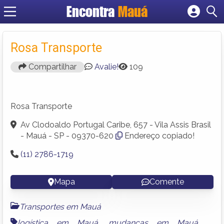
Encontra
Mauá
Cadastrar empresa
Fazer login
Rosa Transporte
Criar conta
Compartilhar
Avalie!
109
Rosa Transporte
Av Clodoaldo Portugal Caribe, 657 - Vila Assis Brasil
- Mauá - SP - 09370-620
Endereço copiado!
(11) 2786-1719
Mapa
Comente
Transportes em Mauá
logística em Mauá
,
mudanças em Mauá
,