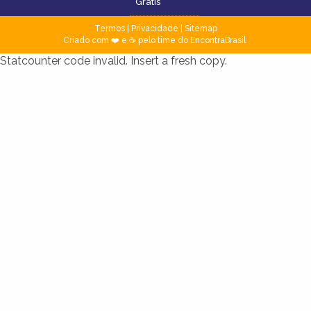
Grátis
Termos
|
Privacidade
|
Sitemap
Criado com ❤️ e ☕ pelo time do EncontraBrasil
Statcounter code invalid. Insert a fresh copy.