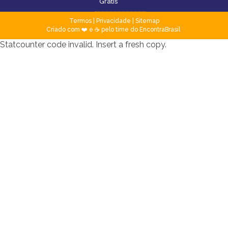
Grátis
Termos
|
Privacidade
|
Sitemap
Criado com ❤️ e ☕ pelo time do EncontraBrasil
Statcounter code invalid. Insert a fresh copy.