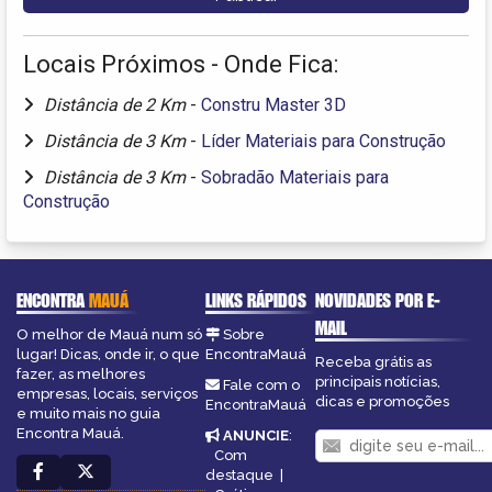
Locais Próximos - Onde Fica:
Distância de 2 Km
-
Constru Master 3D
Distância de 3 Km
-
Líder Materiais para Construção
Distância de 3 Km
-
Sobradão Materiais para
Construção
ENCONTRA
MAUÁ
LINKS RÁPIDOS
NOVIDADES POR E-
MAIL
O melhor de Mauá num só
Sobre
lugar! Dicas, onde ir, o que
EncontraMauá
Receba grátis as
fazer, as melhores
principais notícias,
Fale com o
empresas, locais, serviços
dicas e promoções
EncontraMauá
e muito mais no guia
Encontra Mauá.
ANUNCIE
:
Com
destaque
|