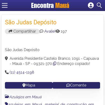
Encontra
Mauá
Cadastrar empresa
Fazer login
São Judas Depósito
Criar conta
Compartilhar
Avalie!
197
São Judas Depósito
Avenida Presidente Castelo Branco, 1091 - Capuava
- Mauá - SP - 09321-370
Endereço copiado!
(11) 4514-1198
Mapa
Comente
Azulejos em Mauá
azulejos em Mauá
,
material de construção em