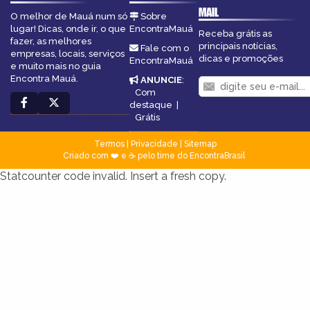
MAIL
O melhor de Mauá num só
Sobre
lugar! Dicas, onde ir, o que
EncontraMauá
Receba grátis as
fazer, as melhores
principais notícias,
Fale com o
empresas, locais, serviços
dicas e promoções
EncontraMauá
e muito mais no guia
Encontra Mauá.
ANUNCIE
:
Com
destaque
|
Grátis
Termos
|
Privacidade
|
Sitemap
Criado com ❤️ e ☕ pelo time do EncontraBrasil
Statcounter code invalid. Insert a fresh copy.