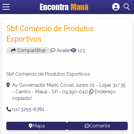
Encontra
Mauá
Cadastrar empresa
Fazer login
Sbf Comércio de Produtos
Criar conta
Esportivos
Compartilhar
Avalie!
123
Sbf Comércio de Produtos Esportivos
Av Governador Mario Covas Junior, 01 - Lojas 31/35
- Centro - Mauá - SP - 09390-040
Endereço
copiado!
(11) 3255-6781
Mapa
Comente