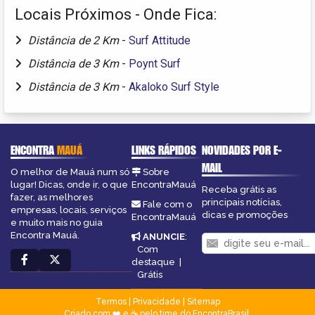
Locais Próximos - Onde Fica:
Distância de 2 Km
-
Surf Attitude
Distância de 3 Km
-
Poynt Surf
Distância de 3 Km
-
Akaloko Surf Style
ENCONTRA
MAUÁ
LINKS RÁPIDOS
NOVIDADES POR E-
MAIL
O melhor de Mauá num só
Sobre
lugar! Dicas, onde ir, o que
EncontraMauá
Receba grátis as
fazer, as melhores
principais notícias,
Fale com o
empresas, locais, serviços
dicas e promoções
EncontraMauá
e muito mais no guia
Encontra Mauá.
ANUNCIE
:
Com
destaque
|
Grátis
Termos
|
Privacidade
|
Sitemap
Criado com ❤️ e ☕ pelo time do EncontraBrasil