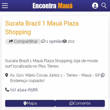
Encontra
Mauá
Cadastrar empresa
Fazer login
Sucata Brazil 1 Mauá Plaza
Criar conta
Shopping
Compartilhar
1 opinião
202
Sucata Brazil 1 Mauá Plaza Shopping, loja de moda
surf localizada no Piso Térreo.
Av. Gov. Mário Covas Júnior, 1 - Térreo - Mauá - SP
Endereço copiado!
(11) 4544-6586
Mapa
Comente