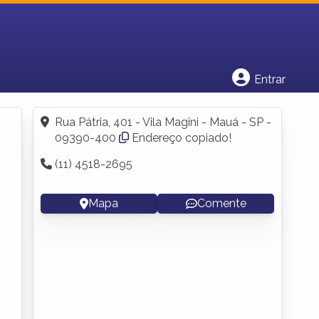
Cadastrar empresa
Fazer login
Criar conta
Entrar
Rua Pátria, 401 - Vila Magini - Mauá - SP -
09390-400
Endereço copiado!
(11) 4518-2695
Mapa
Comente