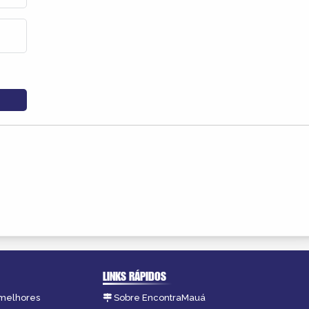
LINKS RÁPIDOS
 melhores
Sobre EncontraMauá