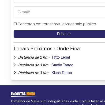
Concordo em tornar meu comentário público
Locais Próximos - Onde Fica:
Distância de 2 Km
-
Tatto Legal
Distância de 3 Km
-
Studio Tattoo
Distância de 3 Km
-
Klash Tattoo
ENCONTRA
MAUÁ
O melhor de Mauá num só lugar! Dicas, onde ir, o que fazer, as