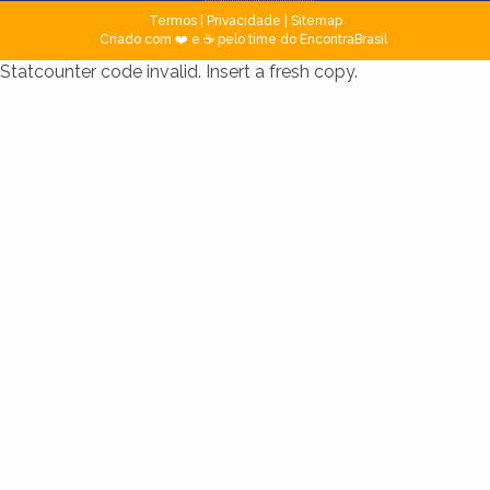
Termos
|
Privacidade
|
Sitemap
Criado com ❤️ e ☕ pelo time do EncontraBrasil
Statcounter code invalid. Insert a fresh copy.