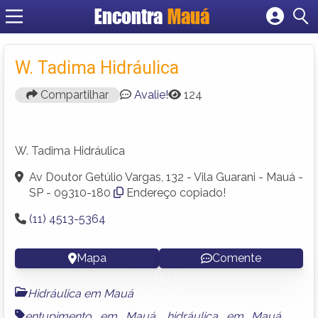
Encontra
Mauá
Cadastrar empresa
Fazer login
W. Tadima Hidráulica
Criar conta
Compartilhar
Avalie!
124
W. Tadima Hidráulica
Av Doutor Getúlio Vargas, 132 - Vila Guarani - Mauá -
SP - 09310-180
Endereço copiado!
(11) 4513-5364
Mapa
Comente
Hidráulica em Mauá
entupimento em Mauá
,
hidráulica em Mauá
,