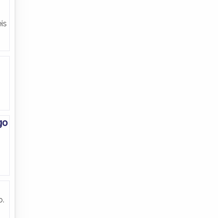
is
go
o.