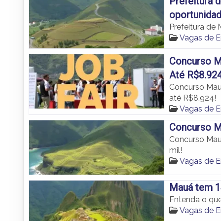
Prefeitura 
oportunida
Prefeitura de
Vagas de 
Concurso Ma
Até R$8.924
Concurso Mauá
até R$8.924!
Vagas de 
Concurso Ma
Concurso Mauá
mil!
Vagas de 
Mauá tem 1
Entenda o que 
Vagas de 