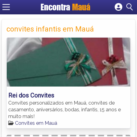
Encontra
Mauá
Cadastrar empresa
Fazer login
convites infantis em Mauá
Criar conta
Rei dos Convites
Convites personalizados em Mauá, convites de
casamento, aniversários, bodas, infantis, 15 anos e
muito mais!
Convites em Mauá