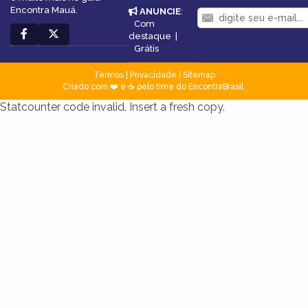
Encontra Mauá.
ANUNCIE
:
Com
destaque
|
Grátis
Termos
|
Privacidade
|
Sitemap
Criado com ❤️ e ☕ pelo time do EncontraBrasil
Statcounter code invalid. Insert a fresh copy.