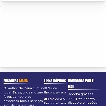
ENCONTRA
MAUÁ
LINKS RÁPIDOS
NOVIDADES POR E-
MAIL
O melhor de Mauá num só
Sobre
lugar! Dicas, onde ir, o que
EncontraMauá
Receba grátis as
fazer, as melhores
principais notícias,
Fale com o
empresas, locais, serviços
dicas e promoções
EncontraMauá
e muito mais no guia