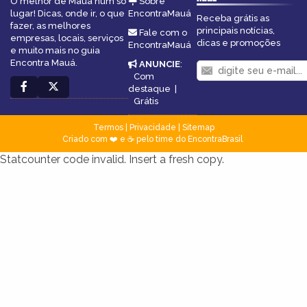
O melhor de Mauá num só
Sobre
lugar! Dicas, onde ir, o que
EncontraMauá
Receba grátis as
fazer, as melhores
principais notícias,
Fale com o
empresas, locais, serviços
dicas e promoções
EncontraMauá
e muito mais no guia
Encontra Mauá.
ANUNCIE
:
Com
destaque
|
Grátis
Termos
|
Privacidade
|
Sitemap
Criado com ❤️ e ☕ pelo time do EncontraBrasil
Statcounter code invalid. Insert a fresh copy.