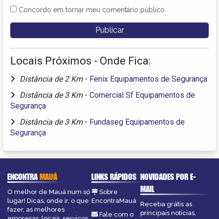
Concordo em tornar meu comentário público
Locais Próximos - Onde Fica:
Distância de 2 Km
-
Fenix Equipamentos de Segurança
Distância de 3 Km
-
Comercial Sf Equipamentos de
Segurança
Distância de 3 Km
-
Fundaseg Equipamentos de
Segurança
ENCONTRA
MAUÁ
LINKS RÁPIDOS
NOVIDADES POR E-
MAIL
O melhor de Mauá num só
Sobre
lugar! Dicas, onde ir, o que
EncontraMauá
Receba grátis as
fazer, as melhores
principais notícias,
Fale com o
empresas, locais, serviços