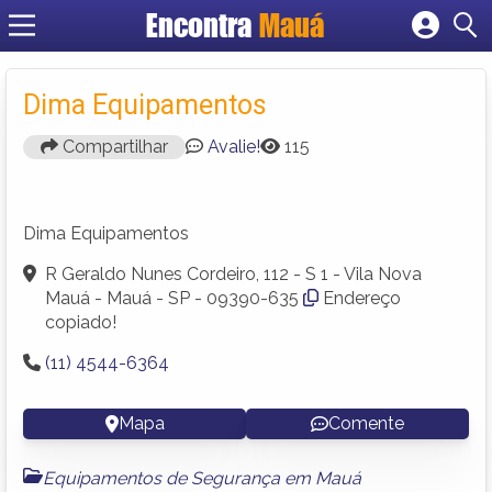
Encontra
Mauá
Cadastrar empresa
Fazer login
Dima Equipamentos
Criar conta
Compartilhar
Avalie!
115
Dima Equipamentos
R Geraldo Nunes Cordeiro, 112 - S 1 - Vila Nova
Mauá - Mauá - SP - 09390-635
Endereço
copiado!
(11) 4544-6364
Mapa
Comente
Equipamentos de Segurança em Mauá