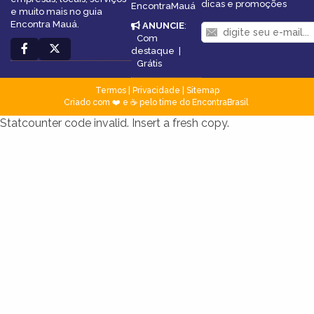
dicas e promoções
EncontraMauá
e muito mais no guia
Encontra Mauá.
ANUNCIE
:
Com
destaque
|
Grátis
Termos
|
Privacidade
|
Sitemap
Criado com ❤️ e ☕ pelo time do EncontraBrasil
Statcounter code invalid. Insert a fresh copy.