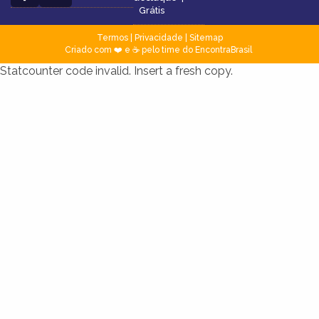
Grátis
Termos
|
Privacidade
|
Sitemap
Criado com ❤️ e ☕ pelo time do EncontraBrasil
Statcounter code invalid. Insert a fresh copy.