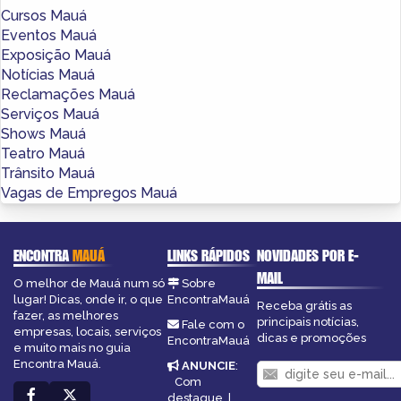
Cursos Mauá
Eventos Mauá
Exposição Mauá
Notícias Mauá
Reclamações Mauá
Serviços Mauá
Shows Mauá
Teatro Mauá
Trânsito Mauá
Vagas de Empregos Mauá
ENCONTRA
MAUÁ
LINKS RÁPIDOS
NOVIDADES POR E-
MAIL
O melhor de Mauá num só
Sobre
lugar! Dicas, onde ir, o que
EncontraMauá
Receba grátis as
fazer, as melhores
principais notícias,
Fale com o
empresas, locais, serviços
dicas e promoções
EncontraMauá
e muito mais no guia
Encontra Mauá.
ANUNCIE
:
Com
destaque
|